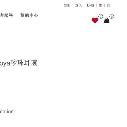
註冊
登入
ENG
繁
简
客服務
幫助中心
0
0
koya珍珠耳環
rmation