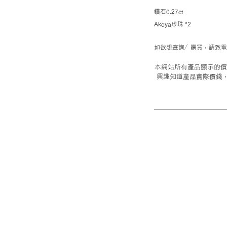
鑽石0.27ct
Akoya珍珠 *2
如欲想查詢／購買，請致電23
本網站所有產品顯示的價
興趣知道產品實際價錢