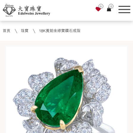
0
0
首頁
珠寶
18K黃鉑金綠寶鑽石戒指