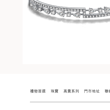
禮物首選
珠寶
高貴系列
門市地址
聯