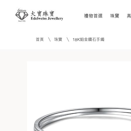
禮物首選
珠寶
首頁
珠寶
18K鉑金鑽石手鐲