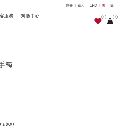
註冊
登入
ENG
繁
简
客服務
幫助中心
0
0
石手鐲
rmation