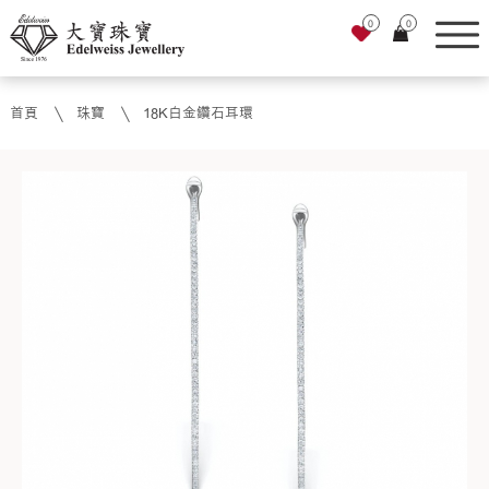
0
0
首頁
珠寶
18K白金鑽石耳環