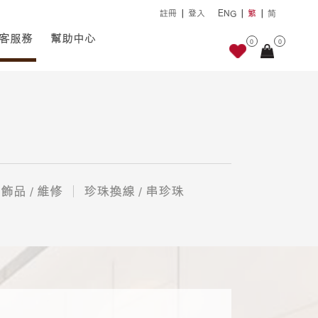
註冊
登入
ENG
繁
简
客服務
幫助中心
0
0
飾品 / 維修
珍珠換線 / 串珍珠