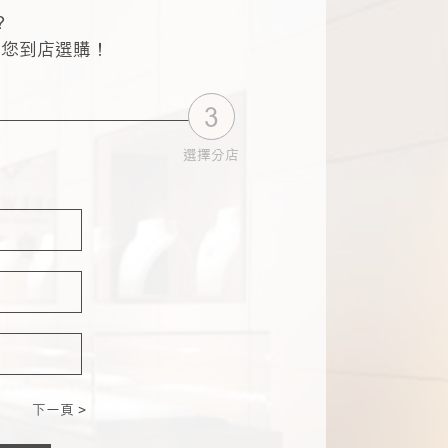
?
讓您到店選購！
3
選擇分店
下一頁 >