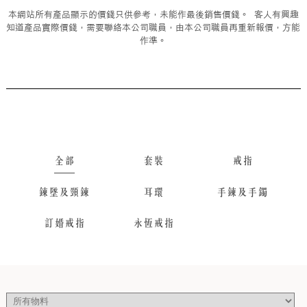
本網站所有產品顯示的價錢只供參考，未能作最後銷售價錢。 客人有興趣
知道產品實際價錢，需要聯絡本公司職員，由本公司職員再重新報價，方能
作準。
全部
套裝
戒指
鍊墜及頸鍊
耳環
手鍊及手鐲
訂婚戒指
永恆戒指