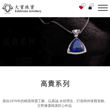
0
0
高貴系列
高貴系列
源自1976年的精湛珠寶工藝，以真誠,永恒理念，打造時尚珠寶首飾。
立即揀選精湛匠心作品.