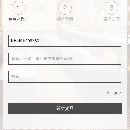
1
2
3
預留之貨品
聯絡資料
選擇分店
下一頁 >
新增貨品