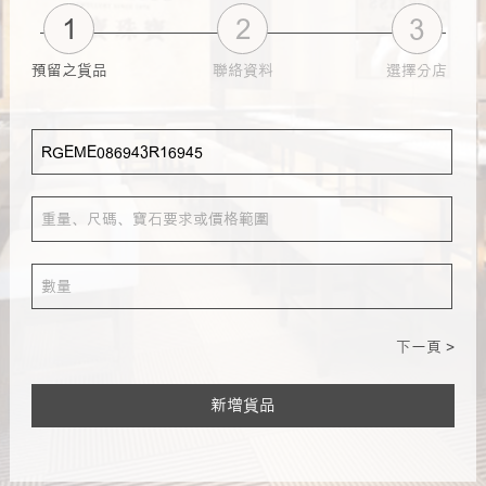
1
2
3
預留之貨品
聯絡資料
選擇分店
下一頁 >
新增貨品