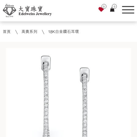
0
0
首頁
高貴系列
18K白金鑽石耳環