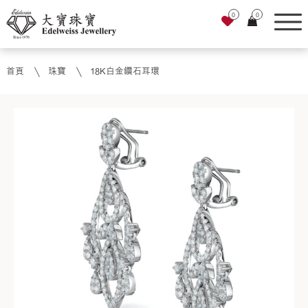
0
0
首頁
珠寶
18K白金鑽石耳環