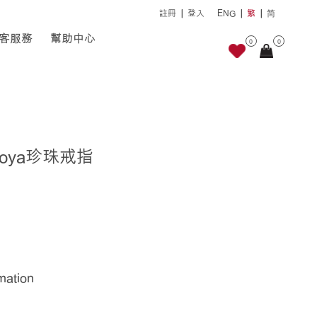
註冊
登入
ENG
繁
简
客服務
幫助中心
0
0
koya珍珠戒指
rmation