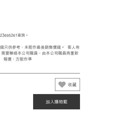
695261查詢。
錢只供參考，未能作最後銷售價錢。 客人有
，需要聯絡本公司職員，由本公司職員再重新
報價，方能作準
收藏
加入購物籃