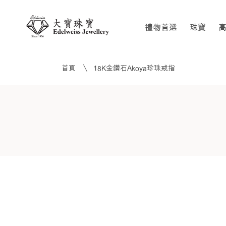
禮物首選
珠寶
首頁
18K金鑽石Akoya珍珠戒指