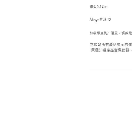
鑽石0.12ct
Akoya珍珠 *2
如欲想查詢／購買，請致電23
本網站所有產品顯示的價
興趣知道產品實際價錢