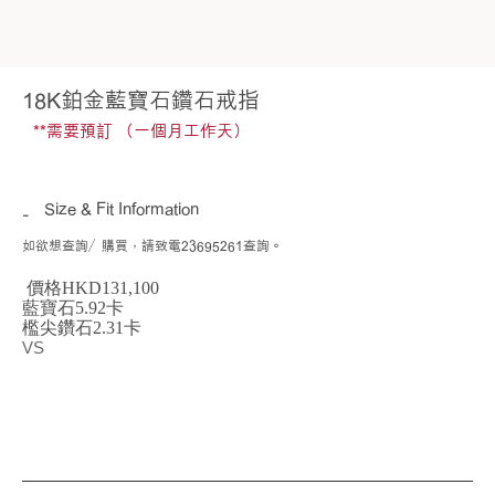
18K鉑金藍寶石鑽石戒指
**需要預訂 （一個月工作天）
Size & Fit Information
如欲想查詢／購買，請致電23695261查詢。
價格HKD131,100
藍寶石5.92卡
檻尖鑽石2.31卡
VS