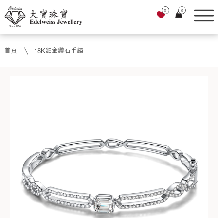
0
0
首頁
18K鉑金鑽石手鐲