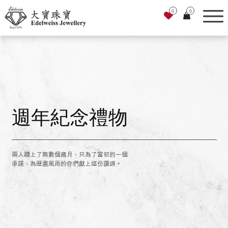
0
0
週年紀念禮物
兩人踏上了無數個歲月，只為了當初的一個
承諾，為歷盡風雨的你們獻上這份讚頌。