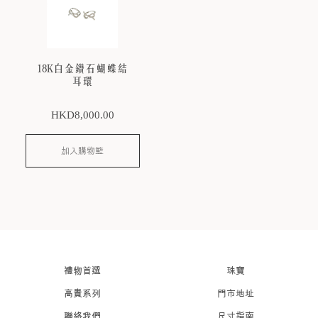
18K白金鑽石蝴蝶結
耳環
HKD
8,000
.00
加入購物籃
禮物首選
珠寶
高貴系列
門市地址
聯絡我們
尺寸指南