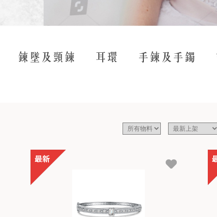
鍊墜及頸鍊
耳環
手鍊及手鐲