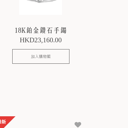
18K鉑金鑽石手鐲
HKD
23,160
.00
加入購物籃