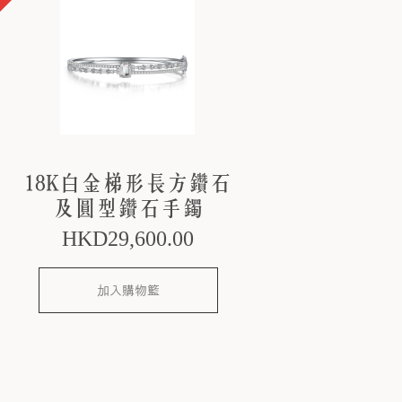
18K白金梯形長方鑽石
及圓型鑽石手鐲
HKD
29,600
.00
加入購物籃