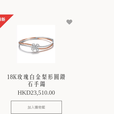
18K玫瑰白金梨形圓鑽
石手鐲
HKD
23,510
.00
加入購物籃