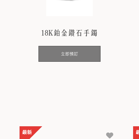
18K鉑金鑽石手鐲
立即預訂