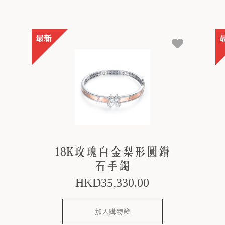
18K玫瑰白金梨形圓鑽
石手鐲
HKD
35,330
.00
加入購物籃