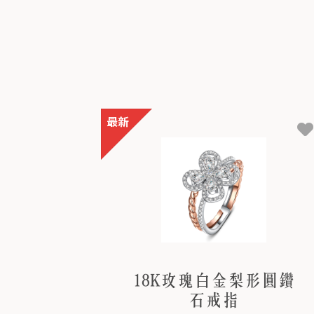
18K玫瑰白金梨形圓鑽
石戒指