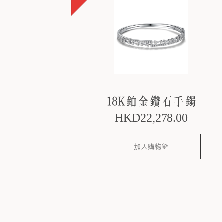
18K鉑金鑽石手鐲
HKD
22,278
.00
加入購物籃