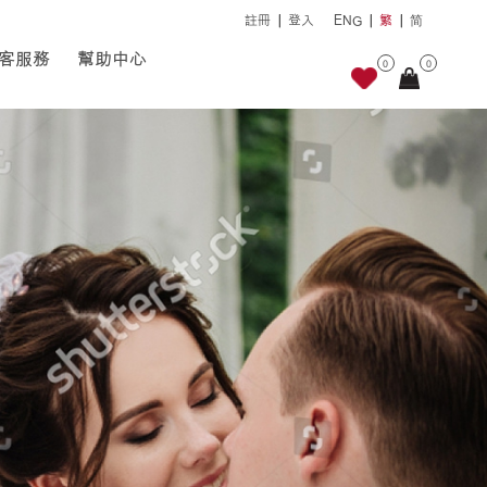
註冊
登入
ENG
繁
简
客服務
幫助中心
0
0