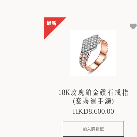
18K玫瑰鉑金鑽石戒指
(套裝連手鐲)
HKD
8,600
.00
加入購物籃